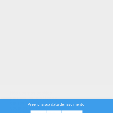
Todos os Nomes femeninos com A, incluindo
este Aria são de graça. Divirta-se com o
maravilhoso mundo dos livros para colorir!
Colora online este Aria e mande para os seus
amigos. Há muitas maneiras diferentes de
colorir. Divirta-se!
Nós usamos cookies
para analisar o tráfego e
dar aos nossos
usuários a melhor