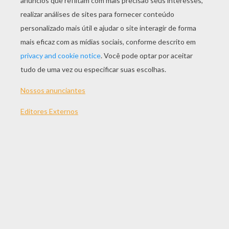
Manny Para Colorir
Jaquan Para Colorir
Lisira
Rita
NOMES DE MENINOS
PARA COLORIR