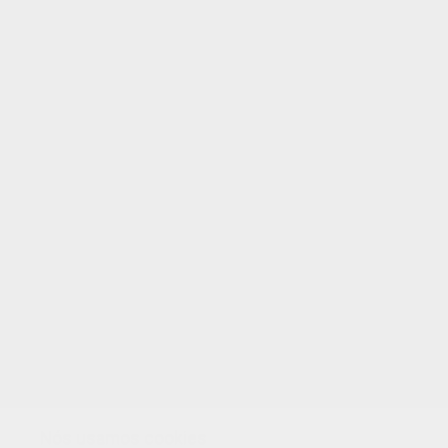
Como Remover Seu Polegar?
O Polegar Jogador
O Detetive De Cartão
O Elástico Elevador
Nós usamos cookies