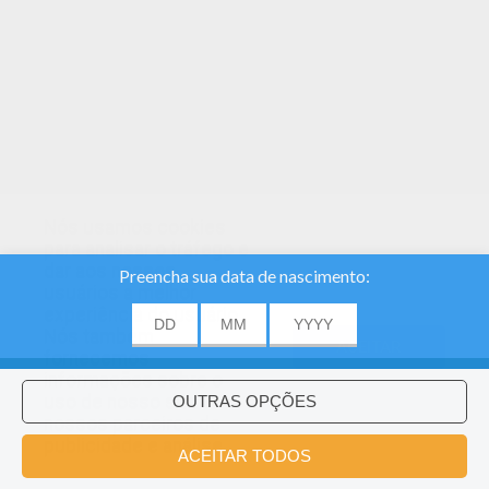
Nós usamos cookies
para analisar o tráfego e
dar aos nossos
usuários a melhor
experiência do usuário.
Nós também
ACEITAR
fornecemos
informações sobre o
uso de nosso site
nossos parceiros de
publicidade e análise.