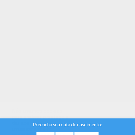
Você não precisa mais de lápis de cor! Você
pode agora colorir online neste Anahi e salvar no
seu computador. Esse Anahi faria um lindo
presente para os seus pais. Você pode escolher
mais páginas para colorir no Nomes femeninos
com A.
Nós usamos cookies
para analisar o tráfego e
dar aos nossos
usuários a melhor