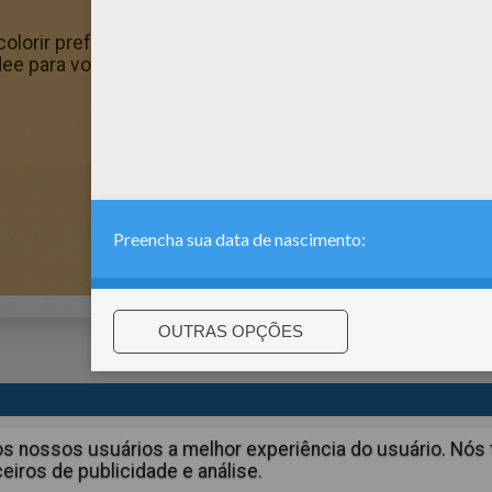
olorir preferido no Hellokids! Nós selecionamos as págin
ee para você! Há muitos Andee gratuitos no Nomes feme
:
support@hellokids.com
|
Conditions
|
Cookies
|
Configurações 
aos nossos usuários a melhor experiência do usuário. N
iros de publicidade e análise.