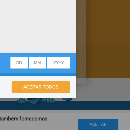
as para colorir que fazem
ninos com A.
de privacidade
ós também fornecemos
©2016 Azerion. All rights reserved.
ACEITAR