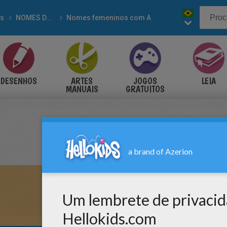
s
NOMES DE MENINAS para colorir
Nomes femeninos com A
DESENHOS
ARTES
JOGOS
LEIA
MANUAIS
GRATUITOS