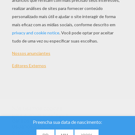
TEMAS:
Animal
Gafanhoto
Nós usamos cookies
para analisar o tráfego e
dar aos nossos
usuários a melhor
experiência do usuário.