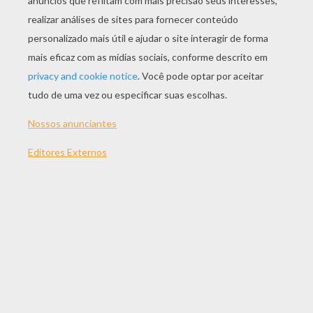
JOGAR
TEMAS:
Jogos
Cabeça
Quebra-Cabeças
Sapo