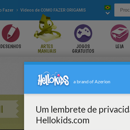
 Fazer
Vídeos de COMO FAZER ORIGAMIS
DESENHOS
ARTES
JOGOS
LEIA
MANUAIS
GRATUITOS
I