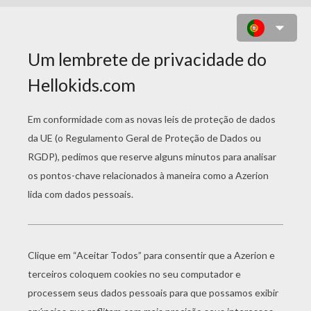
O CRÂNIO
Booh ! Doçura ou travessura ! Bem-vindo ao nosso tutoria
caveira ! Este tutorial vai explicar-te-lo em nove etapas f
caveira até mais assustadora que aquela mostrada nas ima