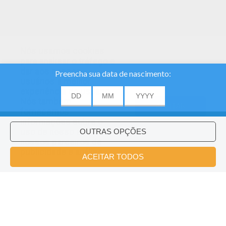
Nós usamos cookies
para analisar o tráfego e
dar aos nossos
usuários a melhor
experiência do usuário.
Nós também
ACEITAR
fornecemos
informações sobre o
uso de nosso site
nossos parceiros de
publicidade e análise.