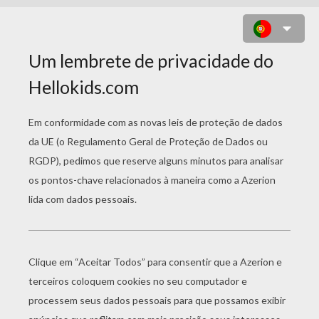
PÁGINAS PARA
COLORIR BARBIES
Barbie Vestiu Em Super-Heroína
Barbie E Sua Irmã