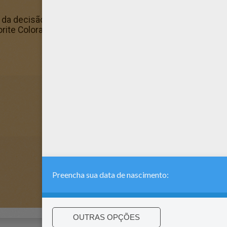
a da decisão é um dos meus favoritos. Dê uma olhada no P
orite Coloração da ira da decisão in Páginas para colorir 