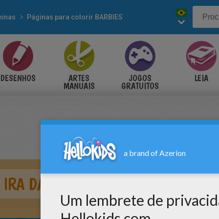
inas
Páginas para colorir BARBIES
DESENHOS
ARTES
JOGOS
LEIA
MANUAIS
GRATUITOS
 IRA DA DECISÃO