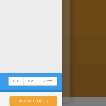
áginas para colorir BARBIES e
BARBIES