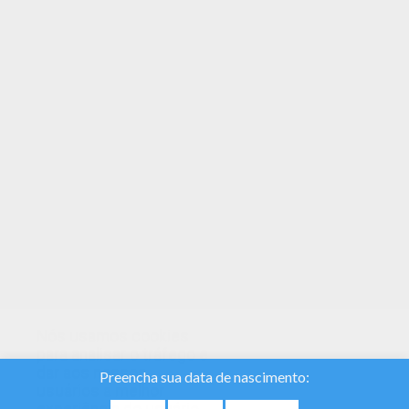
Você pode escolher um simpático Desenho para
colorir do Nomes femeninos com A para
crianças. Curta suas páginas para colorir
gratuitas! Nós escolhemos esse Alicia para te
dar ótimos Nomes femeninos com A para
imprimir e colorir.
Nós usamos cookies
para analisar o tráfego e
dar aos nossos
usuários a melhor