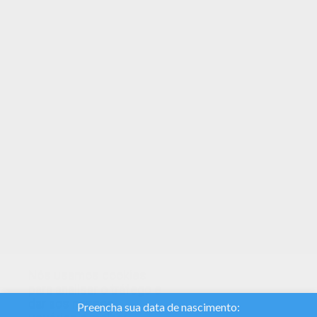
Temos um novo Alieyn no setor da Desenho para
colorir . Veja nas Nomes femeninos com A! Você
pode imprimir gratuitamente este Alieyn. Divirta-
se colorindo no Hellokids.com!
TEMAS:
Amor
Nós usamos cookies
para analisar o tráfego e
dar aos nossos