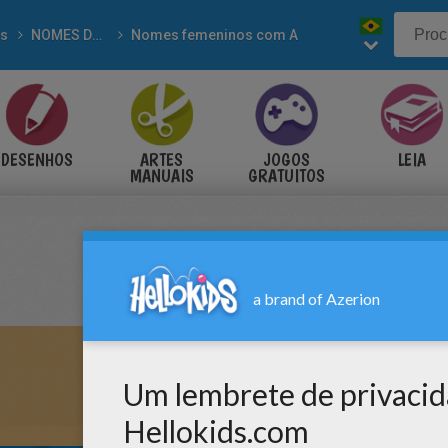
s
NOMES DE MENINAS para colorir
Nomes femeninos com A
DESENHOS
ARTES
JOGOS
LEIA
MANUAIS
GRATUITOS