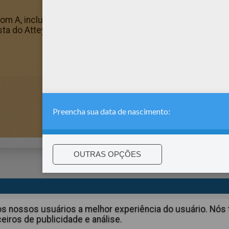
 A, incluindo este Atteyla são de graça. Divirta-se co
gosta do Atteyla? Há muitos outros no Nomes femeninos c
:
support@hellokids.com
|
Conditions
|
Cookies
|
Configurações 
aos nossos usuários a melhor experiência do usuário. N
iros de publicidade e análise.