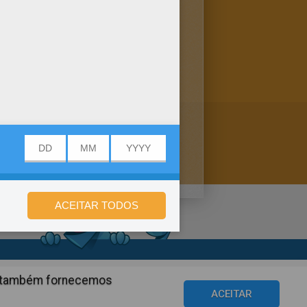
m o maravilhoso mundo dos
om A.
de privacidade
ós também fornecemos
©2016 Azerion. All rights reserved.
ACEITAR