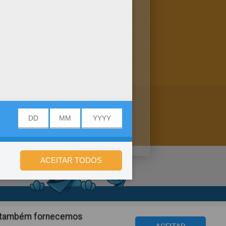
 para colorir no Nomes
 Nós temos otimas páginas
de privacidade
ós também fornecemos