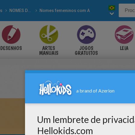
s
NOMES DE MENINAS para colorir
Nomes femeninos com A
DESENHOS
ARTES
JOGOS
LEIA
MANUAIS
GRATUITOS