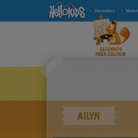
Desenhos para colorir
Nome
DESENHOS
PARA COLORIR
AILYN