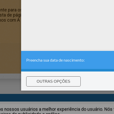
sente para os seus pais. Você pode escolher mais páginas
a de páginas para colorir desafiantes, tente este Ailyn.
os com A para que você fique feliz.
:
support@hellokids.com
|
Conditions
|
Cookies
|
Configurações 
aos nossos usuários a melhor experiência do usuário. N