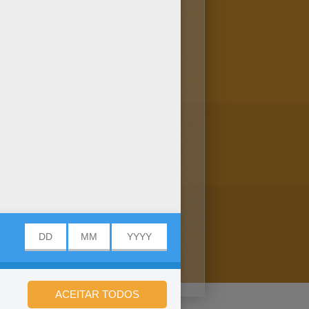
nossas fantásticas livros para
as crianças. Divirtam-se!