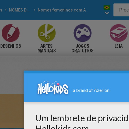
s
NOMES DE MENINAS para colorir
Nomes femeninos com A
DESENHOS
ARTES
JOGOS
LEIA
MANUAIS
GRATUITOS