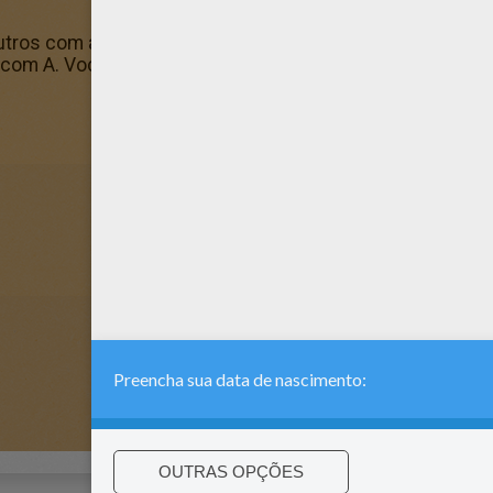
tros com a nossa coleção de páginas para colorir! Curta 
com A. Você pode imprimir esse Aimee e colori-lo com su