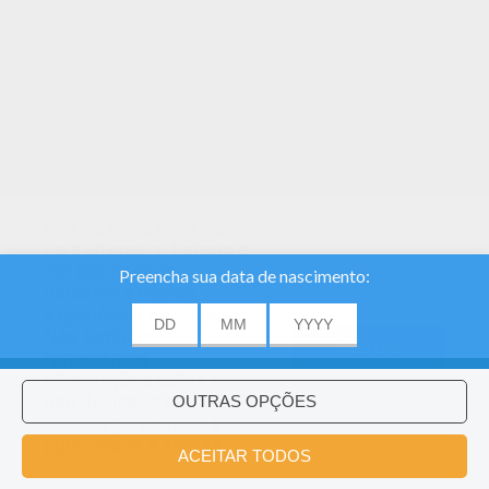
Nós usamos cookies
para analisar o tráfego e
dar aos nossos
usuários a melhor
experiência do usuário.
Nós também
ACEITAR
fornecemos
informações sobre o
uso de nosso site
nossos parceiros de
publicidade e análise.