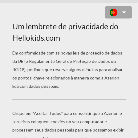
PÁGINAS PARA
COLORIR MOGLI - O
MENINO LOBO
Balu Coloração
Mowgli E Shanti