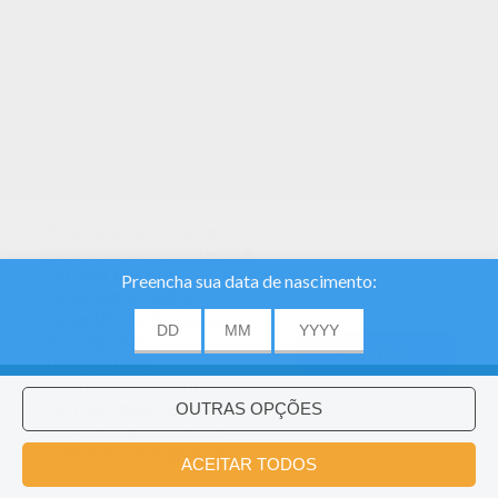
Nós usamos cookies
para analisar o tráfego e
dar aos nossos
usuários a melhor
experiência do usuário.
Nós também
ACEITAR
fornecemos
informações sobre o
uso de nosso site
nossos parceiros de
publicidade e análise.