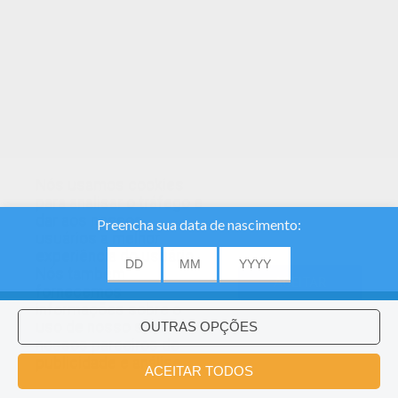
Nós usamos cookies
para analisar o tráfego e
dar aos nossos
usuários a melhor
experiência do usuário.
Nós também
ACEITAR
fornecemos
informações sobre o
uso de nosso site
nossos parceiros de
publicidade e análise.