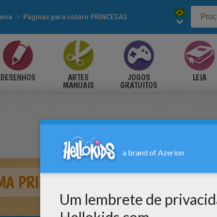
asia
Páginas para colorir PRINCESAS
DESENHOS
ARTES
JOGOS
LEIA
MANUAIS
GRATUITOS
MA PRINCESA MASSAI PARA COLOR