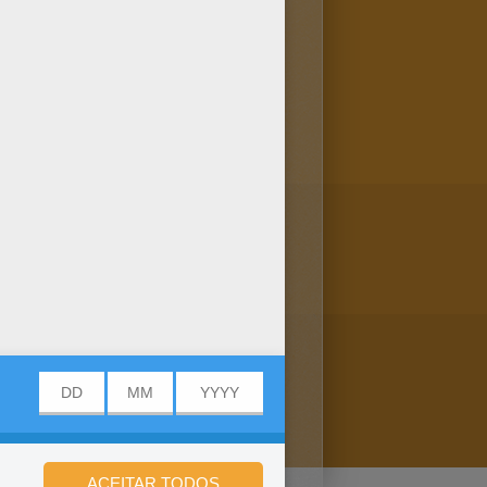
as para colorir que fazem
ra o retrato do Desenho de