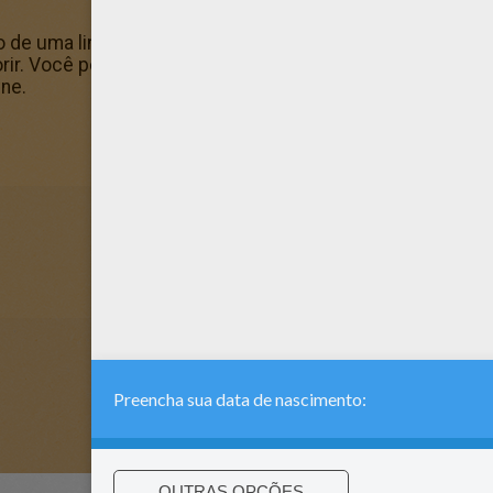
 de uma linda Princesa havaiana para colorir online. Voc
rir. Você pode iprimir esse Desenho de uma linda Princesa
ne.