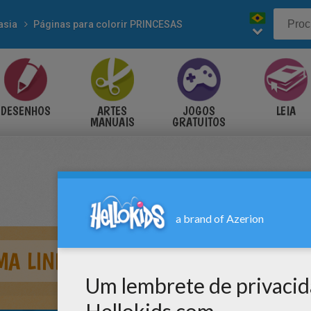
asia
Páginas para colorir PRINCESAS
DESENHOS
ARTES
JOGOS
LEIA
MANUAIS
GRATUITOS
MA LINDA PRINCESA HAVAIANA PAR