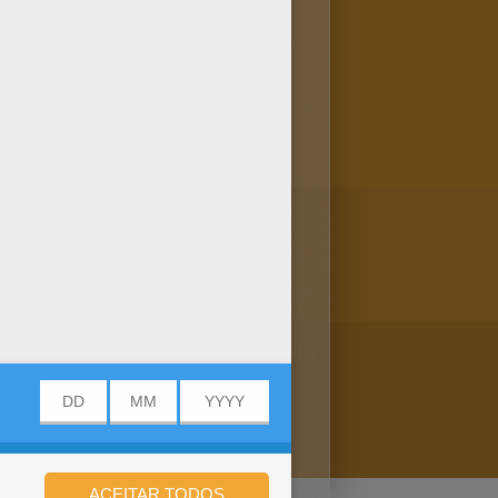
ê também pode imprimir ou
 havaiana para colorir, mas