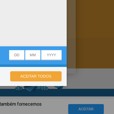
 maravilhoso mundo dos livros
imprimir ou colorir online.
de privacidade
ós também fornecemos
©2016 Azerion. All rights reserved.
ACEITAR