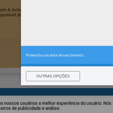
 A, incluindo este Alley são de graça. Divirta-se com o
 disponivel de graça no Nomes femeninos com A. Você pode 
:
support@hellokids.com
|
Conditions
|
Cookies
|
Configurações 
aos nossos usuários a melhor experiência do usuário. N
iros de publicidade e análise.