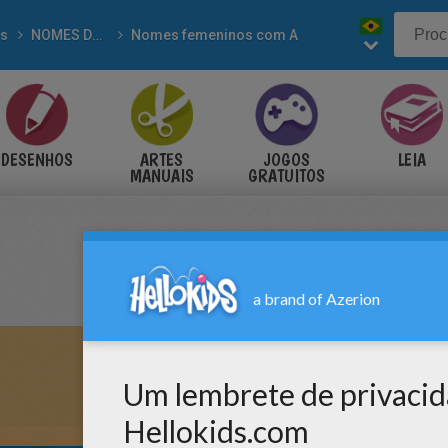
s
NOMES DE MENINAS para colorir
Nomes femeninos com A
DESENHOS
ARTES
JOGOS
LEIA
MANUAIS
GRATUITOS