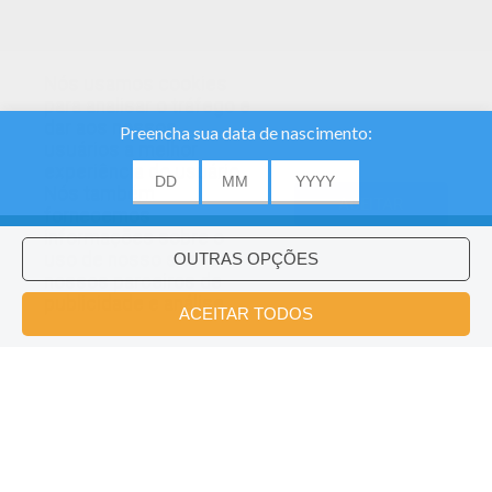
Nós usamos cookies
para analisar o tráfego e
dar aos nossos
usuários a melhor
experiência do usuário.
Nós também
ACEITAR
fornecemos
informações sobre o
uso de nosso site
nossos parceiros de
publicidade e análise.