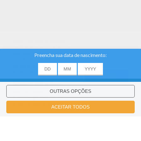
Nós usamos cookies
para analisar o tráfego e
dar aos nossos
usuários a melhor
experiência do usuário.
Nós também
ACEITAR
fornecemos
informações sobre o
uso de nosso site
nossos parceiros de
publicidade e análise.