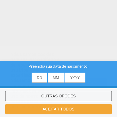
Nós usamos cookies
para analisar o tráfego e
dar aos nossos
usuários a melhor
experiência do usuário.
Nós também
ACEITAR
fornecemos
informações sobre o
uso de nosso site
nossos parceiros de
publicidade e análise.