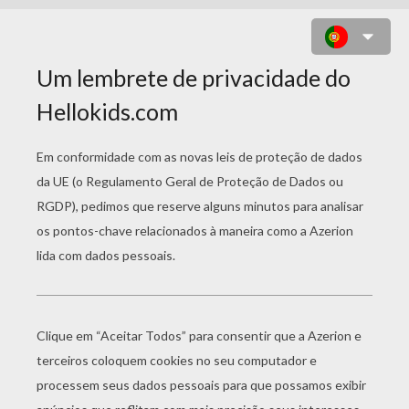
XAVI
escolher o
seu nível
Muito
começar
fácil
4 Peças
Fácil
9 Peças