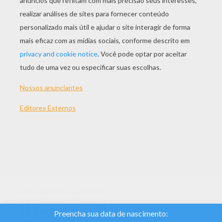
Normal
16 Peças
difícil
25 Peças
Muito difícil
36 Peças
TEMAS:
Quebra-Cabeças
Futebol
Nós usamos cookies
para analisar o tráfego e
dar aos nossos
usuários a melhor