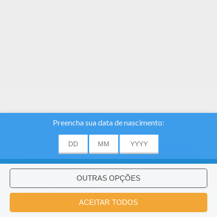
Nós usamos cookies
para analisar o tráfego e
dar aos nossos
usuários a melhor
experiência do usuário.
Nós também
ACEITAR
fornecemos
informações sobre o
uso de nosso site
nossos parceiros de
publicidade e análise.