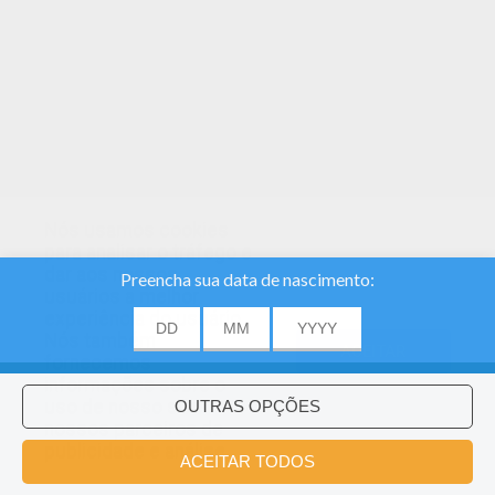
Nós usamos cookies
para analisar o tráfego e
dar aos nossos
usuários a melhor
experiência do usuário.
Nós também
ACEITAR
fornecemos
informações sobre o
uso de nosso site
nossos parceiros de
publicidade e análise.