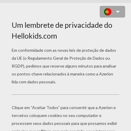
DESENHOS DE AVIÕES
PARA COLORIR
Avião Na Pista
Desenho De Um Avião Com Hélices Para Colorir