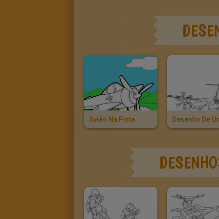
DESE
Avião Na Pista
DESENHOS