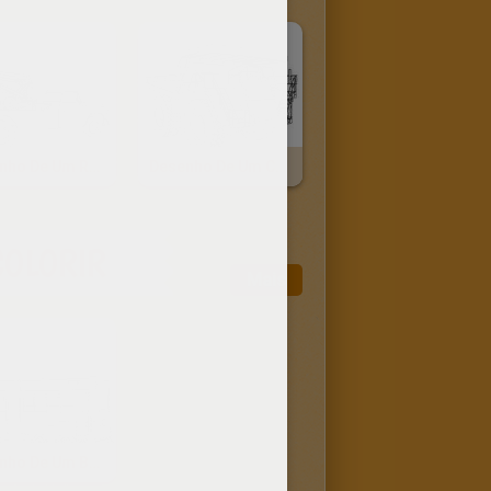
Desenho De Um Reboque Para Colorir
Desenho De Um Caminhão Lagarta Para Colorir
COLORIR
Mais
Desenho De Um Bonde Para Colorir