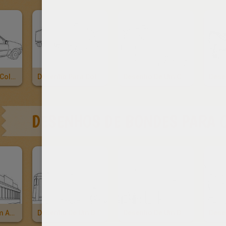
Desenho Para Colorir De Uma Pequena Van
Desenho Para Colorir De Um Caminhão
Desenho De Um Caminhão Se Cargas Para Colorir
DESENHOS DE BONDES PARA 
Desenho De Um Antigo Bonde De São Francisco Para Colorir
Desenho De Um Bonde Para Colorir Online
Desenho De Um Bondinho Para Colorir