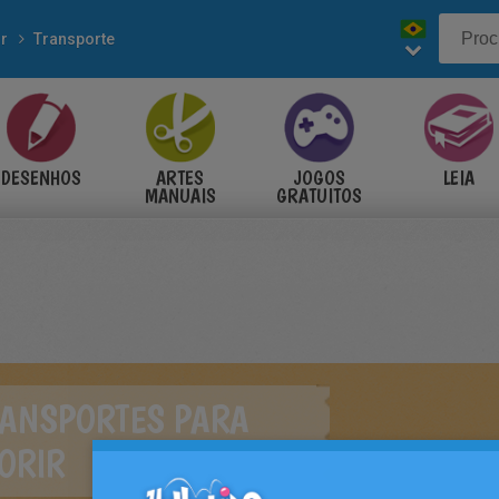
r
Transporte
DESENHOS
ARTES
JOGOS
LEIA
MANUAIS
GRATUITOS
RANSPORTES PARA
ORIR