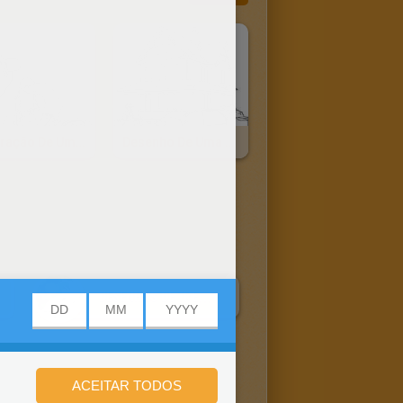
Decoração De Um Homem Trocando Um Pneu Para Colorir
Desenho De Uma Família Com Seu Carro Para Colorir
DESENHOS DE TRENS PARA COLORIR