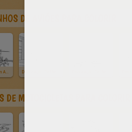
NHOS DE AVIÕES PARA COLORIR
Desenho De Um Avião Com Hélices Para Colorir
Decoração De Um Avião Na Garagem Para Colorir
Decoração De Um Jato Particular Para Colorir
 DE MOTOCICLETAS PARA COLORIR