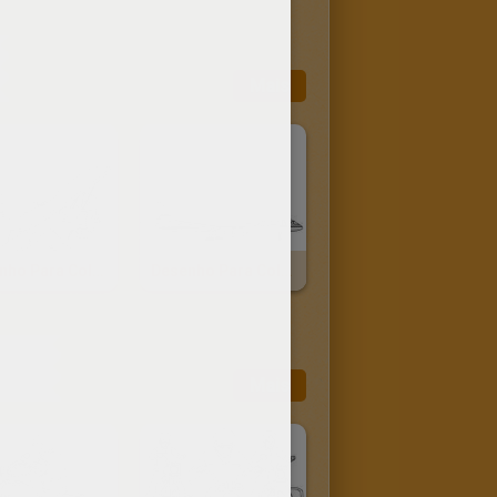
Mais
Desenho Para Colorir De Um Avião Antigo
Desenho Para Colorir De Um Avião Da DHL
Mais