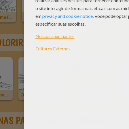
Desenho De Uma Família Indo Viajar Para Colorir
Desenho De Um Acidente De Carro Para Colorir
Desenho De Uma Família No Carro Para Colorir
OLORIR BARCOS
Desenho De Uma Canoa No Rio Para Colorir
Desenho De Um Cais Com Um Barco
Desenho Para Colorir De Um Barco De Cruzeiro
NAS PARA COLORIR CAMINHÃO