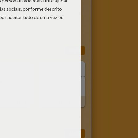
Mais
Desenho Para Colorir De Um Rebocador
Desenho Para Colorir De Um Barco A Remo No Lago
Mais