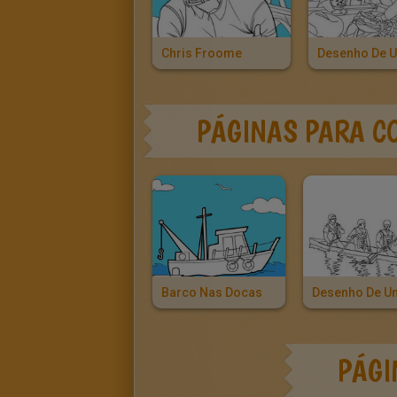
Chris Froome
PÁGINAS PARA C
Barco Nas Docas
PÁGI