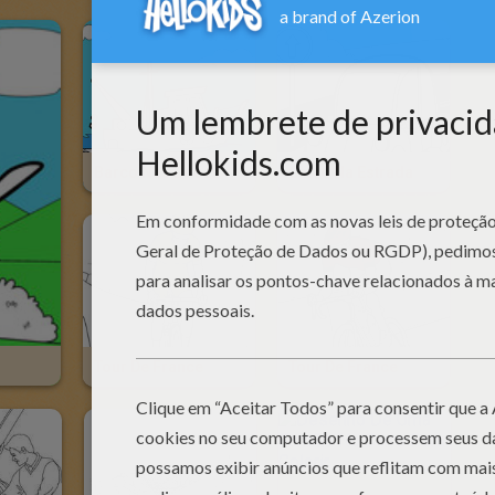
Barco Nas Docas
Carro Na Estrada
Tour De France
Tour De France