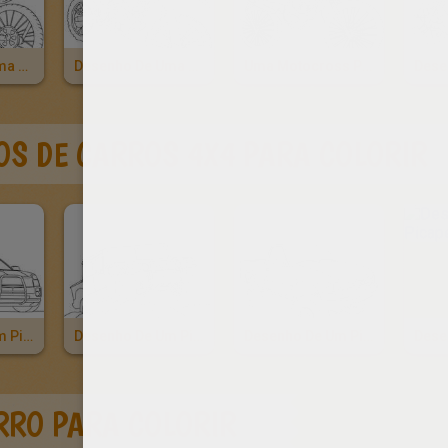
Desenho De Uma Motocross Para Colorir
Desenho De Uma Moto De Cross Country Para Colorir
Uma Motocross Para Imprimir E Colorir
S DE CARROS 4X4 PARA COLORIR
Desenho De Um Pickup Afinado Para Colorir
Desenho De Um Pick-Up Hummer Para Colorir
Desenho De Um Pickup Para Colorir
RRO PARA COLORIR