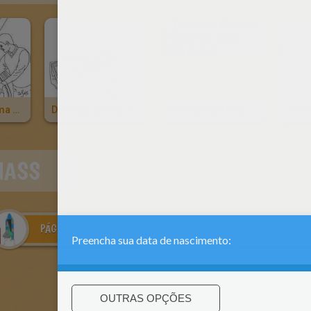
Desenho De Uma Família Indo Viajar Para Colorir
Desenho De Um Acidente De Carro Para Colorir
Desenho De Uma Família No Carro Para Colorir
IASS
PÁGINAS PARA COLORIR NAVE ESPACIAL
PÁGINAS PARA COLORIR ÔNIBUS