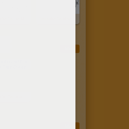
Desenho De Um Motoqueiro Com Sua Harley Davidson Para Colorir Online
Desenho De Motoqueiros Com Suas Harley Davidson Para Colorir
Mais
Desenho De Uma Picape Para Colorir
Mais