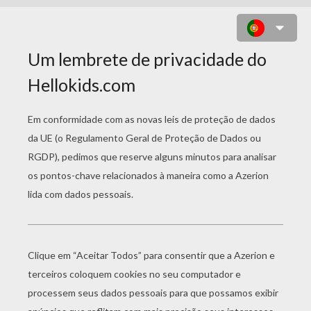
DESENHOS DE
POKEMON PARA
COLORIR
Magikarp Jump
Desenho Do Pokémon Weezing Para Colorir