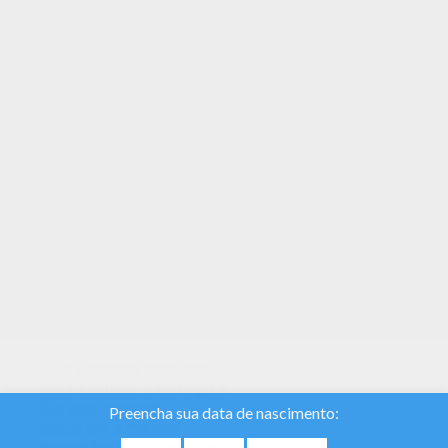
Os memberos do Hellokids amam este Monica.
Você pode escolher outras páginas para colorir
do Nomes femeninos com M. Esse Monica é
muito popular entre os fãs do Hellokids. Novas
páginas para colorir são adicionadas toda hora
no Nomes femeninos com M.
Nós usamos cookies
para analisar o tráfego e
dar aos nossos
usuários a melhor