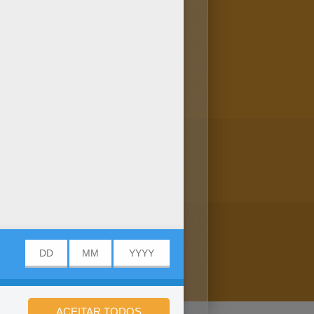
dicionadas toda hora no
imagens no Nomes femeninos
us amigos!