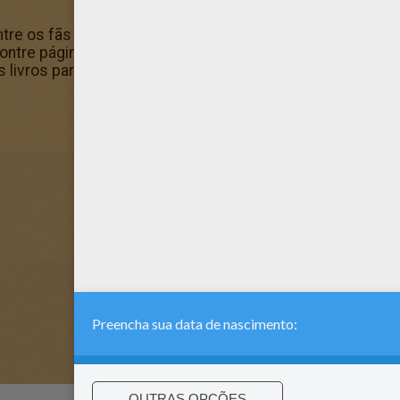
tre os fãs do Hellokids. Novas páginas para colorir são a
tre páginas para colorir gratuitas, colora cartazes e 
 livros para colorir gratuitamente, e envie-os para os se