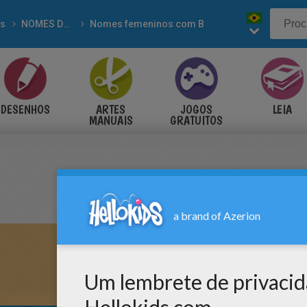
s
NOMES DE MENINAS para colorir
Nomes femeninos com B
DESENHOS
ARTES
JOGOS
LEIA
MANUAIS
GRATUITOS