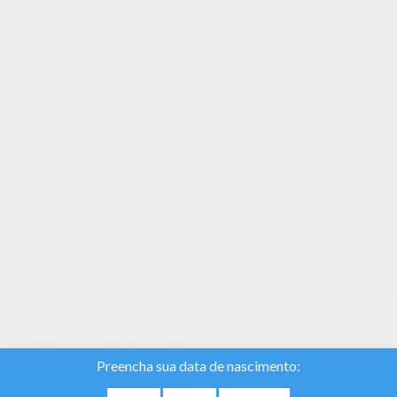
Você pode escolher um simpático Desenho para
colorir do Nomes femeninos com M para
crianças. Curta suas páginas para colorir
gratuitas! Você não precisa mais de lápis de cor!
Você pode agora colorir online neste Maxine e
salvar no seu computador.
Nós usamos cookies
para analisar o tráfego e
dar aos nossos
usuários a melhor