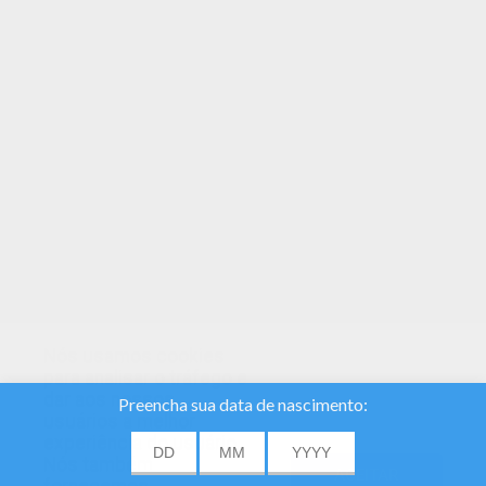
Você não precisa mais de lápis de cor! Você
pode agora colorir online neste Brenda e salvar
no seu computador. Colora o retrato do Brenda
com as cores da sua escolha.
Nós usamos cookies
para analisar o tráfego e
dar aos nossos
usuários a melhor
experiência do usuário.
Nós também
ACEITAR
About
|
Advertising
| Contact:
support@hellokids.com
|