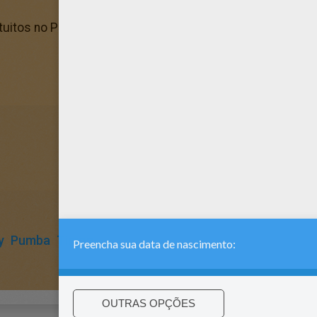
itos no Páginas para colorir o Rei Leão. Find your favori
y
Pumba
Timon