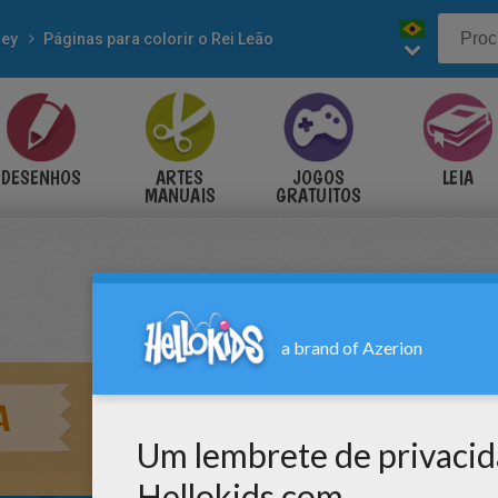
ney
Páginas para colorir o Rei Leão
DESENHOS
ARTES
JOGOS
LEIA
MANUAIS
GRATUITOS
A