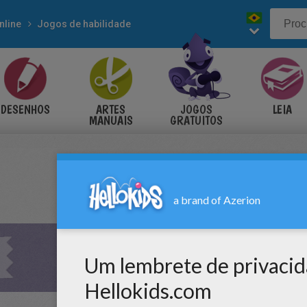
nline
Jogos de habilidade
DESENHOS
ARTES
JOGOS
LEIA
MANUAIS
GRATUITOS