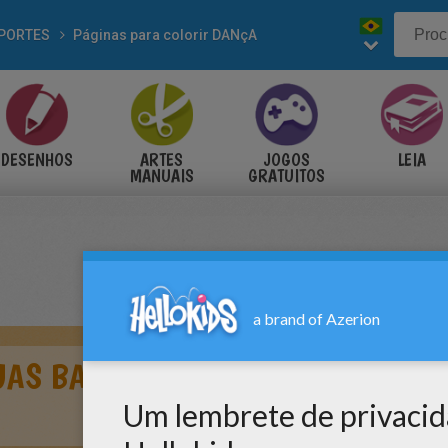
PORTES
Páginas para colorir DANçA
DESENHOS
ARTES
JOGOS
LEIA
MANUAIS
GRATUITOS
UAS BAILARINAS FAZENDO UMA RE