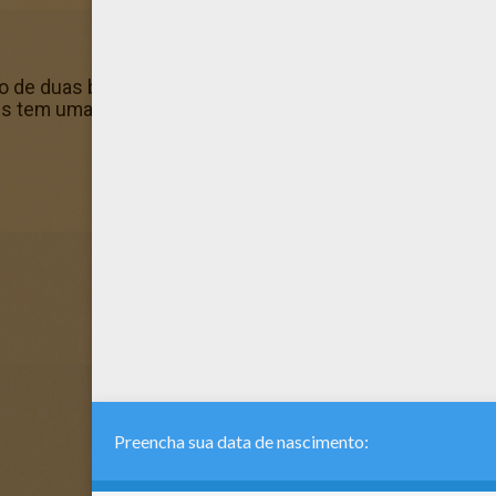
 de duas bailarinas fazendo uma reverência para colorir.
ds tem uma fantastica coleção de Páginas para colorir D