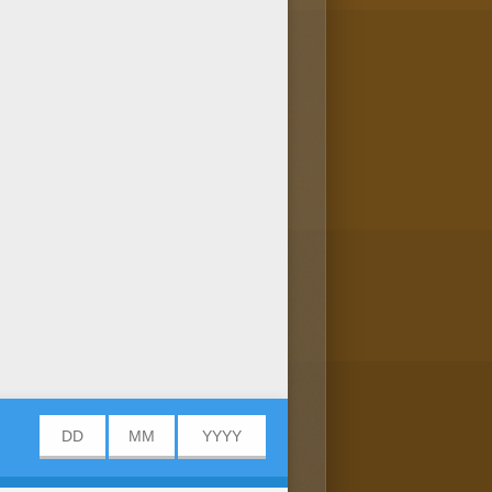
 Será um ótimo presente para
ANçA tem muitas páginas para