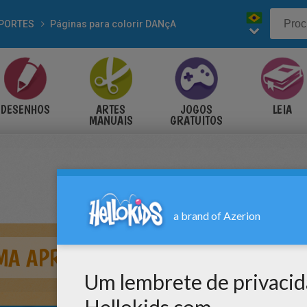
PORTES
Páginas para colorir DANçA
DESENHOS
ARTES
JOGOS
LEIA
MANUAIS
GRATUITOS
MA APRESENTAÇÃO DE BALÉ PARA C