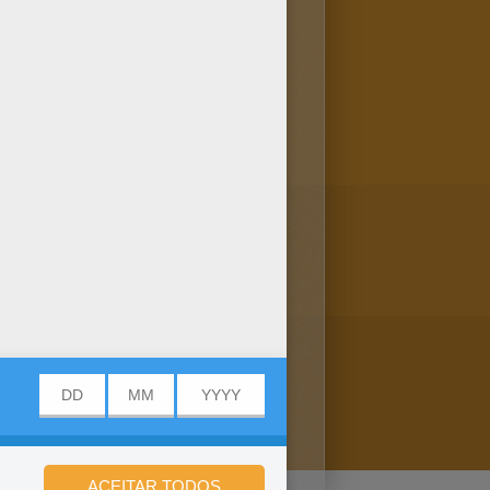
orindo este Desenho de uma
livros para colorir preferidos