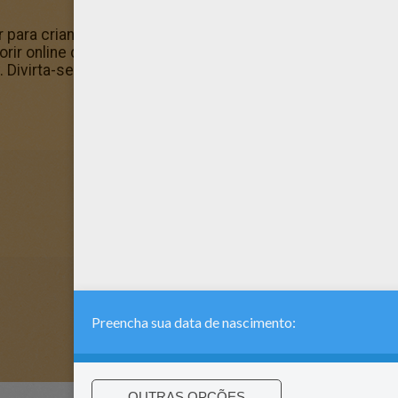
ir para crianças imprimir ou colorir online. Divirta-se col
rir online das Páginas para colorir DANçA. Descubra seus 
. Divirta-se colorindo com as cores da sua escolha.