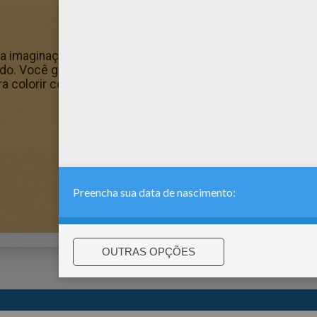
ua imaginação e faça com que este Desenho de um grupo 
orido. Você gosta de colorir na internet ? Divirta-se color
a colorir com sua máquina de colorir !