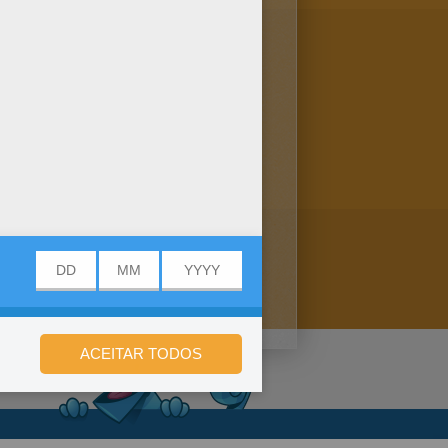
de jóvens sereias nadando
indo esse Desenho de um grupo