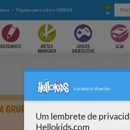
tasia
Páginas para colorir SEREIAS
DESENHOS
ARTES
JOGOS
LEIA
MANUAIS
GRATUITOS
M GRUPO DE JÓVENS SEREIAS NAD