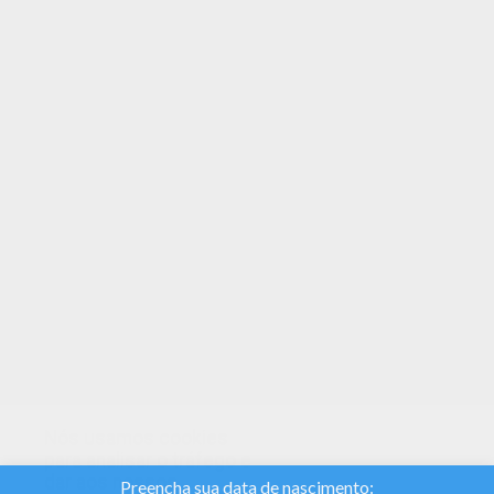
Imprima e colora este Um grupo de sereias
dançando para colorir e decore o seu quarto
com as adoráveis páginas para colori do Páginas
para colorir SEREIAS. Você pode iprimir esse Um
grupo de sereias dançando para colorir, mas
você também pode colorir online.
Nós usamos cookies
para analisar o tráfego e
dar aos nossos