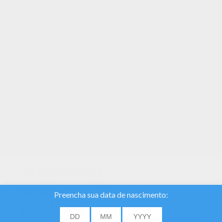
Imprima e colora este Bea. Será um ótimo
presente para o seu pai ou sua mãe. Se você
gostou desse Bea, compartilhe com seus
amigos. Eles vão amar esses livros para colorir
do Nomes femeninos com B.
Nós usamos cookies
para analisar o tráfego e
dar aos nossos
usuários a melhor
experiência do usuário.