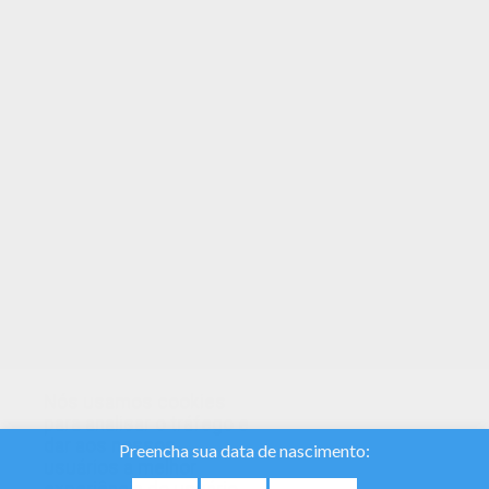
Você pode imprimir esse Phillippa e colori-lo
com suas crianças. Divirtam-se! With a little
imagination color this Phillippa with the most
crazy colors of your choice. It would be so much
fun to color a whole bunch of Nomes femeninos
com OPQ like thi
Nós usamos cookies
para analisar o tráfego e
dar aos nossos
usuários a melhor