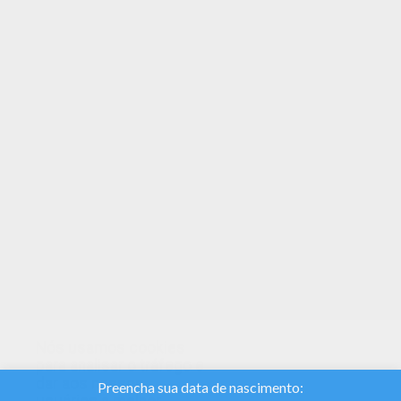
Os membros da Hellokids que gostaram desse
Baylor também amaram Nomes masculinos com
B. De uma olhada! Você vai achar o seu livros
para colorir preferido. Você pode escolher um
simpático Desenho para colorir do Nomes
masculinos com B para crianças. Curta suas
páginas para colorir gratuitas!
Nós usamos cookies
para analisar o tráfego e
dar aos nossos