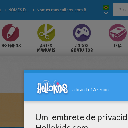
s
NOMES DE MENINOS para colorir
Nomes masculinos com B
DESENHOS
ARTES
JOGOS
LEIA
MANUAIS
GRATUITOS