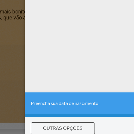
 mais bonito de todos os Desenho para colorir. Este lin
, que vão adorar.