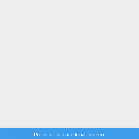
Interativas páginas para colorir para crianças
imprimir ou colorir online. Divirta-se colorindo
este Matao das Nomes masculinos com MN.
Colora este Matao e muitos outros com a nossa
coleção de páginas para colorir! Curta nossas
fantásticas livros para colorir das Nomes
masculinos com MN.
Nós usamos cookies
para analisar o tráfego e
dar aos nossos