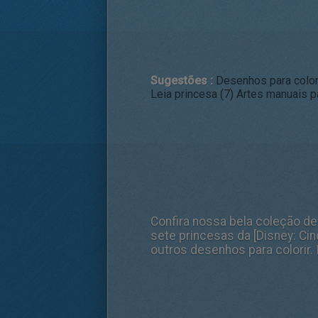
Sugestões :
Desenhos para colori
Leia princesa (7)
Artes manuais pa
Confira nossa bela coleção de
sete princesas da [Disney: Cin
outros desenhos para colorir. I