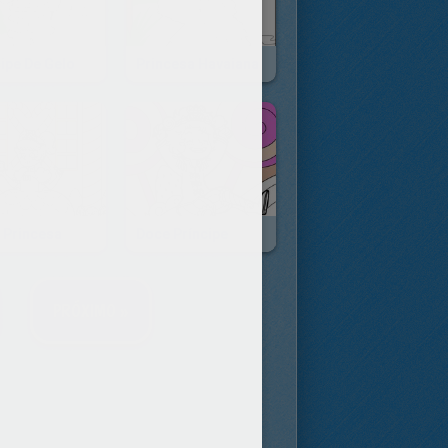
cipe De Gelo
Princesa Havaiana
 Princesa
Doce Príncipe
PRÓXIMO »