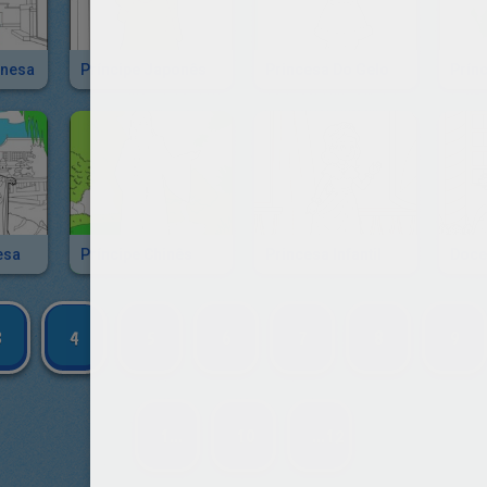
onesa
Príncipe Japonês
Princesa Do Gelo
Prín
esa
Príncipe Chinês
Princesa Infantil
Doce
3
4
5
6
7
8
9
1...
10
...12