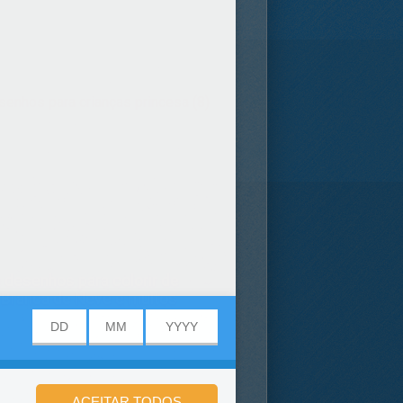
enhos para crianças princesa (8)
a desenhos para colorir de
a, Branca de Neve e muitos