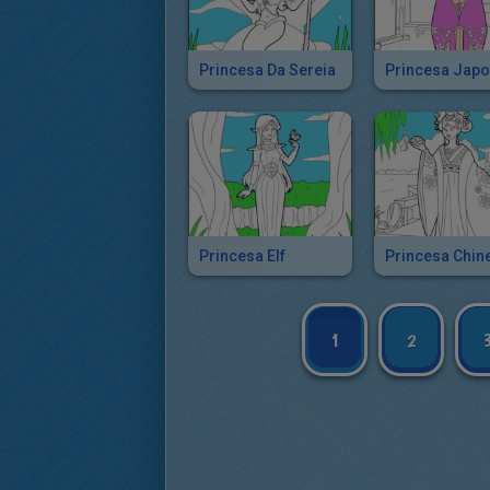
Princesa Da Sereia
Princesa Jap
Princesa Elf
Princesa Chin
1
2