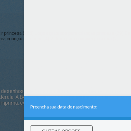
r princesa (286)
Jogos gratuitos para crianças princesa (29)
Des
ra crianças princesa (4)
Vídeos para crianças princesa (2)
 desenhos para colorir e historias de princesas. Descubr
derela, A Bela e a Fera, Ariel, Pocahontas, Jasmine, Auror
mprima, colora e divirta-se!