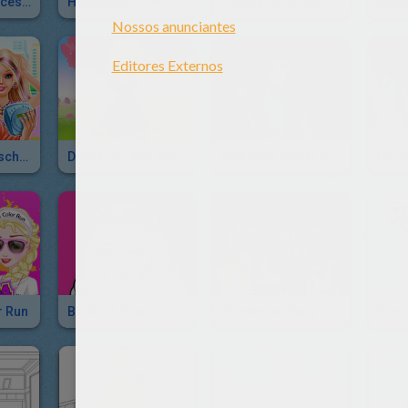
Vanellope Princess Makeover
Halloween Princess Makeover
Colors Of Spring Princess Gowns
Princess Highschool Trends
Dress Up The Lovely Princess
Princess Winter Skiing
r Run
Barbie A Princesa
Freshman Party At Princess College
Princ