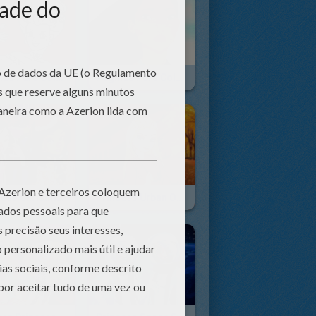
Páginas Para Colorir PRINCESAS
Páginas Para Colorir Pocahontas
Princess Christmas Beards
Princess Urban Outfitters Autumn