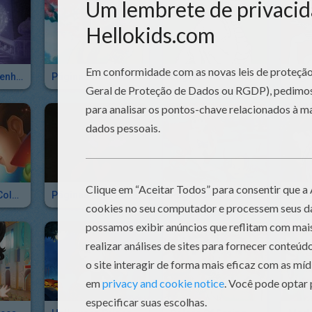
Livro Com Desenhos Da Cinderela Para Colorir
Páginas Para Colorir Mulan
Páginas Para Colorir DRAGÃO
Páginas Para Colorir A BELA ADORMECIDA
Páginas Para Colorir A Branca De Neve E Os Sete Anões
Páginas Para Colorir A Pequena Sereia